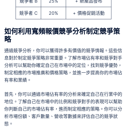
競爭者 B
25%
+ 新產品發布
競爭者 C
20%
+ 價格促銷活動
如何利用寬頻報價競爭分析制定競爭策
略
通過競爭分析，你可以獲得許多有價值的競爭情報。這些信
息對於制定競爭策略非常重要。了解市場佔有率和競爭對手
分析可以幫助你確定自己在市場中的定位，找到競爭優勢，
制定相應的市場推廣和價格策略，並進一步提高你的市場佔
有率和業績。
首先，你可以通過市場佔有率的分析來確定自己在行業中的
地位。了解自己在市場中的比例和競爭對手的表現可以幫助
你判斷自己的市場佔有率，進而制定相應的策略。你可以分
析市場份額、客戶數量、營收等數據來評估自己的競爭狀
態。