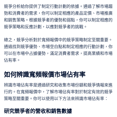
競爭分析給你提供了制定行動計劃的依據。通過了解市場趨
勢和消費者的需求，你可以制定相應的產品定價、市場推廣
和銷售策略。根據競爭者的優勢和弱點，你可以制定相應的
競爭策略和反應計劃，以應對競爭者的挑戰。
總之，競爭分析對於寬頻報價中的競爭策略制定至關重要。
通過找到競爭優勢、市場空白點和制定相應的行動計劃，你
可以在市場中占據優勢，滿足消費者需求，提高業績和市場
佔有率。
如何辨識寬頻報價市場佔有率
辨識市場佔有率是通過研究和收集市場份額和競爭情報來進
行的。在寬頻報價中，了解市場佔有率對於制定有效的競爭
策略至關重要。你可以使用以下方法來辨識市場佔有率：
研究競爭者的營收和銷售數據