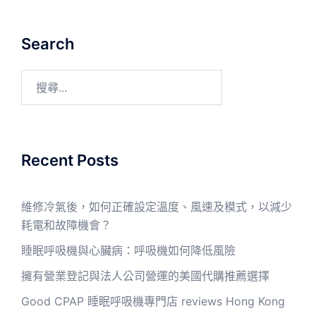
Search
Recent Posts
維修冷氣後，如何正確設定溫度、風速及模式，以減少
耗電和故障機會？
睡眠呼吸機與心臟病：呼吸機如何降低風險
擁有營業登記與法人公司營運的美國代購推薦選擇
Good CPAP 睡眠呼吸機專門店 reviews Hong Kong