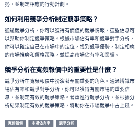
勢，並制定相應的行動計劃。
如何利用競爭分析制定競爭策略？
通過競爭分析，你可以獲得有價值的競爭情報，這些信息可
以幫助你制定競爭策略。根據市場佔有率和競爭對手分析，
你可以確定自己在市場中的定位，找到競爭優勢，制定相應
的市場推廣和價格策略，並提高市場佔有率和業績。
競爭分析在寬頻報價中的重要性是什麼？
競爭分析在寬頻報價中扮演著至關重要的角色。通過辨識市
場佔有率和競爭對手分析，你可以獲得有關市場的重要信
息，並制定有效的競爭策略。著重進行競爭分析，並根據分
析結果制定有效的競爭策略，將助你在市場競爭中占上風。
寬頻報價
市場佔有率
競爭分析