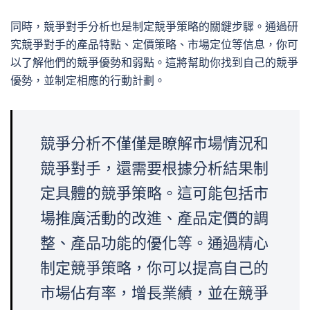
同時，競爭對手分析也是制定競爭策略的關鍵步驟。通過研
究競爭對手的產品特點、定價策略、市場定位等信息，你可
以了解他們的競爭優勢和弱點。這將幫助你找到自己的競爭
優勢，並制定相應的行動計劃。
競爭分析不僅僅是瞭解市場情況和
競爭對手，還需要根據分析結果制
定具體的競爭策略。這可能包括市
場推廣活動的改進、產品定價的調
整、產品功能的優化等。通過精心
制定競爭策略，你可以提高自己的
市場佔有率，增長業績，並在競爭