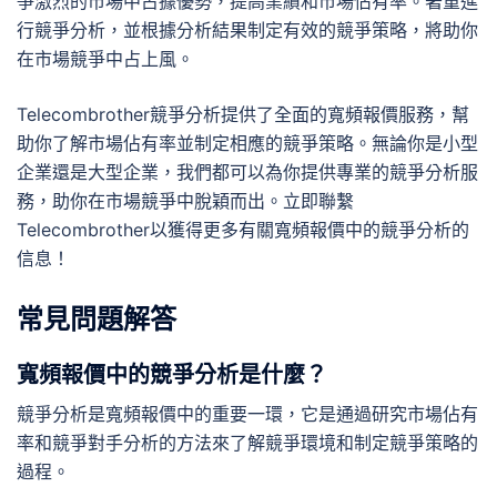
爭激烈的市場中占據優勢，提高業績和市場佔有率。著重進
行競爭分析，並根據分析結果制定有效的競爭策略，將助你
在市場競爭中占上風。
Telecombrother競爭分析提供了全面的寬頻報價服務，幫
助你了解市場佔有率並制定相應的競爭策略。無論你是小型
企業還是大型企業，我們都可以為你提供專業的競爭分析服
務，助你在市場競爭中脫穎而出。立即聯繫
Telecombrother以獲得更多有關寬頻報價中的競爭分析的
信息！
常見問題解答
寬頻報價中的競爭分析是什麼？
競爭分析是寬頻報價中的重要一環，它是通過研究市場佔有
率和競爭對手分析的方法來了解競爭環境和制定競爭策略的
過程。