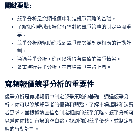
關鍵要點:
競爭分析是寬頻報價中制定競爭策略的基礎。
了解如何辨識市場佔有率對於競爭策略的制定至關重
要。
競爭分析能幫助你找到競爭優勢並制定相應的行動計
劃。
通過競爭分析，你可以獲得有價值的競爭情報。
著重進行競爭分析，在市場競爭中占上風。
寬頻報價競爭分析的重要性
競爭分析是寬頻報價中制定競爭策略的基礎。通過競爭分
析，你可以瞭解競爭者的優勢和弱點，了解市場趨勢和消費
者需求，並根據這些信息制定相應的競爭策略。競爭分析可
以幫助你找到市場的空白點，找到你的競爭優勢，並制定相
應的行動計劃。