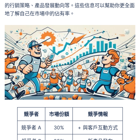
的行銷策略、產品發展動向等。這些信息可以幫助你更全面
地了解自己在市場中的佔有率。
競爭者
市場份額
競爭情報
競爭者 A
30%
+ 與客戶互動方式