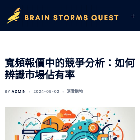
寬頻報價中的競爭分析：如何
辨識市場佔有率
BY
ADMIN
2024-05-02
消費購物