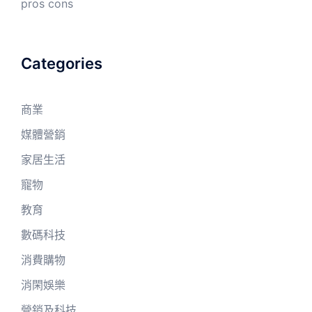
pros cons
Categories
商業
媒體營銷
家居生活
寵物
教育
數碼科技
消費購物
消閑娛樂
營銷及科技