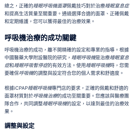
總之，正確的
睡眠呼吸機面罩
佩戴技巧對於治療
睡眠窒息症
和提高生活質量至關重要。通過選擇合適的面罩、正確佩戴
和定期維護，您可以獲得最佳的治療效果。
呼吸機治療的成功關鍵
呼吸機治療的成功，離不開精確的設定和專業的指導。根據
中國醫藥大學附設醫院的研究，
睡眠呼吸機
是治療
睡眠窒息
症
和
睡眠呼吸暫停症
的有效方法。使用
睡眠呼吸機
時，您需
要確保
呼吸機
的調整與設定符合您的個人需求和舒適度。
根據
iCPAP
睡眠呼吸機
專門店的要求，正確的佩戴和舒適的
面罩材質對於
呼吸機治療
的成功至關重要。您應該與醫療團
隊合作，共同調整
睡眠呼吸機
的設定，以達到最佳的治療效
果。
調整與設定