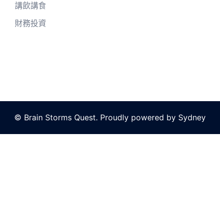
講飲講食
財務投資
© Brain Storms Quest. Proudly powered by
Sydney