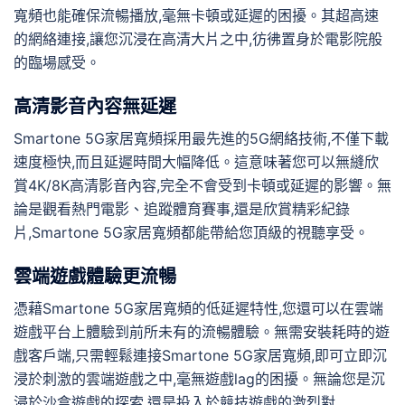
寬頻也能確保流暢播放,毫無卡頓或延遲的困擾。其超高速
的網絡連接,讓您沉浸在高清大片之中,彷彿置身於電影院般
的臨場感受。
高清影音內容無延遲
Smartone 5G家居寬頻採用最先進的5G網絡技術,不僅下載
速度極快,而且延遲時間大幅降低。這意味著您可以無縫欣
賞4K/8K高清影音內容,完全不會受到卡頓或延遲的影響。無
論是觀看熱門電影、追蹤體育賽事,還是欣賞精彩紀錄
片,Smartone 5G家居寬頻都能帶給您頂級的視聽享受。
雲端遊戲體驗更流暢
憑藉Smartone 5G家居寬頻的低延遲特性,您還可以在雲端
遊戲平台上體驗到前所未有的流暢體驗。無需安裝耗時的遊
戲客戶端,只需輕鬆連接Smartone 5G家居寬頻,即可立即沉
浸於刺激的雲端遊戲之中,毫無遊戲lag的困擾。無論您是沉
浸於沙盒遊戲的探索,還是投入於競技遊戲的激烈對