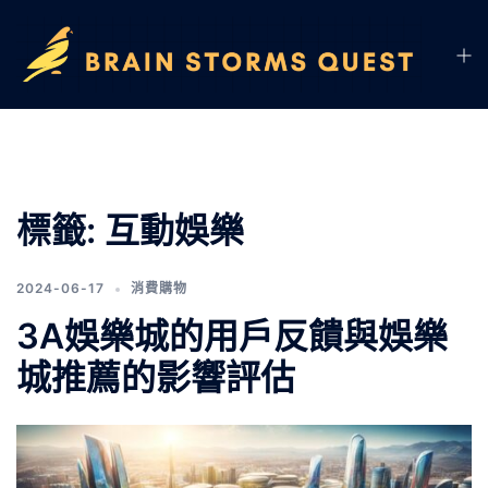
標籤:
互動娛樂
2024-06-17
消費購物
3A娛樂城的用戶反饋與娛樂
城推薦的影響評估