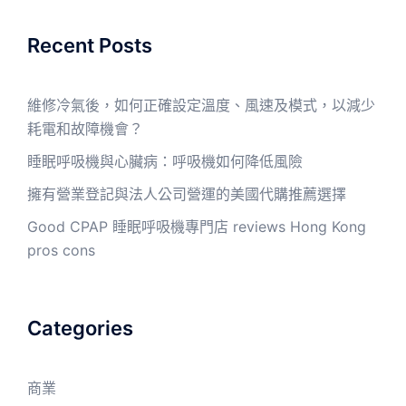
Recent Posts
維修冷氣後，如何正確設定溫度、風速及模式，以減少
耗電和故障機會？
睡眠呼吸機與心臟病：呼吸機如何降低風險
擁有營業登記與法人公司營運的美國代購推薦選擇
Good CPAP 睡眠呼吸機專門店 reviews Hong Kong
pros cons
Categories
商業