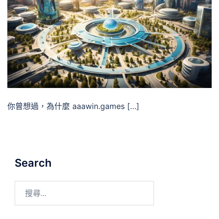
你曾想過，為什麼 aaawin.games […]
Search