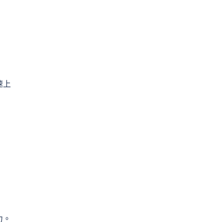
速上
力。