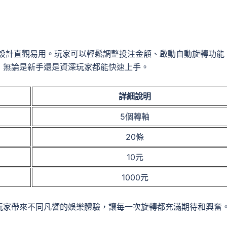
遊戲界面設計直觀易用。玩家可以輕鬆調整投注金額、啟動自動旋轉功能
，無論是新手還是資深玩家都能快速上手。
詳細說明
5個轉軸
20條
10元
1000元
玩家帶來不同凡響的娛樂體驗，讓每一次旋轉都充滿期待和興奮