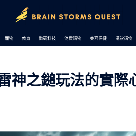
寵物
教育
數碼科技
消費購物
美容保健
講飲講食
雷神之鎚玩法的實際