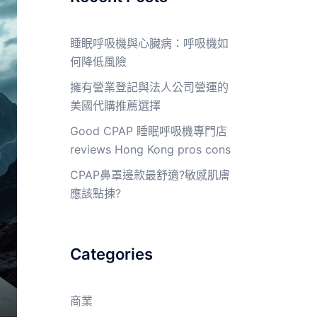
睡眠呼吸機與心臟病：呼吸機如
何降低風險
擁有營業登記與法人公司營運的
美國代購推薦選擇
Good CPAP 睡眠呼吸機專門店
reviews Hong Kong pros cons
CPAP鼻罩邊款最舒適?敏感肌膚
應該點揀?
Categories
商業